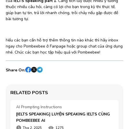
của
IELTS Speaking part 1
. Càng tích lũy được nhiều ý tưởng
thuộc nhiều câu hỏi, càng có lợi cho bạn trong kỳ thi thực tế,
giúp bạn tự tin, trả lời nhanh chóng, trôi chảy nếu gặp được đề
bài tương tự.
Nếu các bạn cần hỗ trợ thêm thông tin nào khác thì hãy inbox
ngay cho Pombeebee ở Fanpage hoặc group chat của ứng dụng
nhé. Chúc các bạn học tập hiệu quả với Pombeebee!
Share On:
RELATED POSTS
AI Prompting Instructions
[IELTS SPEAKING] LUYỆN SPEAKING IELTS CÙNG 
POMBEEBEE AI
Thg 2, 2025
1275