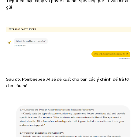
Tiếp theo, bạn copy và paste câu hỏi Speaking part 1 vào => ấn
gửi
Sau đó, Pombeebee AI sẽ đề xuất cho bạn các
ý chính
để trả lời
cho câu hỏi