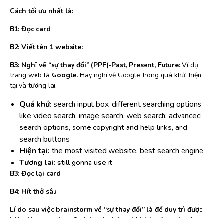
Cách tối ưu nhất là:
B1: Đọc card
B2: Viết tên 1 website:
B3: Nghĩ về “sự thay đổi” (PPF)-Past, Present, Future:
Ví dụ
trang web là
Google.
Hãy nghĩ về Google trong quá khứ, hiện
tại và tương lai.
Quá khứ:
search input box, different searching options
like video search, image search, web search, advanced
search options, some copyright and help links, and
search buttons
Hiện tại:
the most visited website, best search engine
Tương lai:
still gonna use it
B3: Đọc lại card
B4: Hít thở sâu
Lí do sau việc brainstorm về “sự thay đổi” là để duy trì được