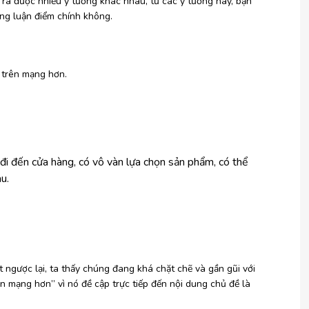
a ra được nhiều ý tưởng khác nhau, từ các ý tưởng này, bạn
ung luận điểm chính không.
 trên mạng hơn.
đi đến cửa hàng, có vô vàn lựa chọn sản phẩm, có thể
au.
ặt ngược lại, ta thấy chúng đang khá chặt chẽ và gần gũi với
n mạng hơn” vì nó đề cập trực tiếp đến nội dung chủ đề là