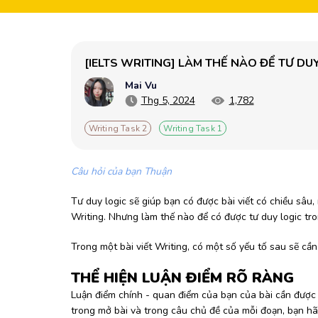
[IELTS WRITING] LÀM THẾ NÀO ĐỂ TƯ DU
Mai Vu
Thg 5, 2024
1,782
Writing Task 2
Writing Task 1
Câu hỏi của bạn Thuận
Tư duy logic sẽ giúp bạn có được bài viết có chiều sâu,
Writing. Nhưng làm thế nào để có được tư duy logic tron
Trong một bài viết Writing, có một số yếu tố sau sẽ cầ
THỂ HIỆN LUẬN ĐIỂM RÕ RÀNG
Luận điểm chính - quan điểm của bạn của bài cần được t
trong mở bài và trong câu chủ đề của mỗi đoạn, bạn hãy