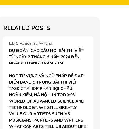
RELATED POSTS
IELTS Academic Writing
DỰ ĐOÁN: CÁC CÂU HỎI BÀI THI VIẾT 
TỪ NGÀY 2 THÁNG 9 NĂM 2024 ĐẾN 
NGÀY 8 THÁNG 9 NĂM 2024.

HỌC TỪ VỰNG VÀ NGỮ PHÁP ĐỂ ĐẠT 
ĐIỂM BAND 9 TRONG BÀI THI VIẾT 
TASK 2 TẠI IDP PHAN BỘI CHÂU, 
HOÀN KIẾM, HÀ NỘI: “IN TODAY'S 
WORLD OF ADVANCED SCIENCE AND 
TECHNOLOGY, WE STILL GREATLY 
VALUE OUR ARTISTS SUCH AS 
MUSICIANS, PAINTERS AND WRITERS. 
WHAT CAN ARTS TELL US ABOUT LIFE 