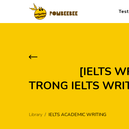
Test
            [IELTS WRITING] LÀM THẾ NÀO ĐỂ TƯ DUY LOGIC 
TRONG IELTS WRIT
Library
IELTS ACADEMIC WRITING