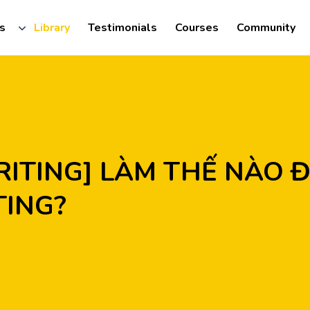
s
Library
Testimonials
Courses
Community
ING?
