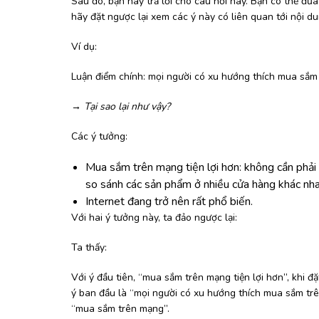
Sau đó, bạn hãy trả lời cho câu hỏi này. Bạn có thể đư
hãy đặt ngược lại xem các ý này có liên quan tới nội d
Ví dụ:
Luận điểm chính: mọi người có xu hướng thích mua sắm
→ Tại sao lại như vậy?
Các ý tưởng:
Mua sắm trên mạng tiện lợi hơn: không cần phải 
so sánh các sản phẩm ở nhiều cửa hàng khác nh
Internet đang trở nên rất phổ biến.
Với hai ý tưởng này, ta đảo ngược lại:
Ta thấy:
Với ý đầu tiên, “mua sắm trên mạng tiện lợi hơn”, khi đ
ý ban đầu là “mọi người có xu hướng thích mua sắm trê
“mua sắm trên mạng”.