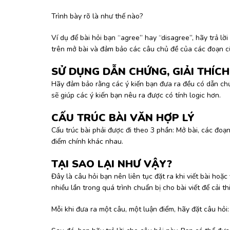
Trình bày rõ là như thế nào?
Ví dụ để bài hỏi bạn “agree” hay “disagree”, hãy trả l
trên mở bài và đảm bảo các câu chủ đề của các đoạn c
SỬ DỤNG DẪN CHỨNG, GIẢI THÍCH
Hãy đảm bảo rằng các ý kiến bạn đưa ra đều có dẫn chứn
sẽ giúp các ý kiến bạn nêu ra được có tính logic hơn.
CẤU TRÚC BÀI VĂN HỢP LÝ
Cấu trúc bài phải được đi theo 3 phần: Mở bài, các đoạn
điểm chính khác nhau.
TẠI SAO LẠI NHƯ VẬY?
Đây là câu hỏi bạn nên liên tục đặt ra khi viết bài hoặc
nhiều lần trong quá trình chuẩn bị cho bài viết để cải thi
Mỗi khi đưa ra một câu, một luận điểm, hãy đặt câu hỏi: