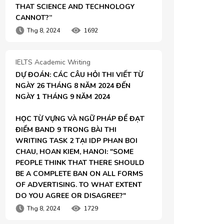
THAT SCIENCE AND TECHNOLOGY 
CANNOT?”
Thg 8, 2024
1692
IELTS Academic Writing
DỰ ĐOÁN: CÁC CÂU HỎI THI VIẾT TỪ 
NGÀY 26 THÁNG 8 NĂM 2024 ĐẾN 
NGÀY 1 THÁNG 9 NĂM 2024

HỌC TỪ VỰNG VÀ NGỮ PHÁP ĐỂ ĐẠT 
ĐIỂM BAND 9 TRONG BÀI THI 
WRITING TASK 2 TẠI IDP PHAN BOI 
CHAU, HOAN KIEM, HANOI: "SOME 
PEOPLE THINK THAT THERE SHOULD 
BE A COMPLETE BAN ON ALL FORMS 
OF ADVERTISING. TO WHAT EXTENT 
DO YOU AGREE OR DISAGREE?"
Thg 8, 2024
1729