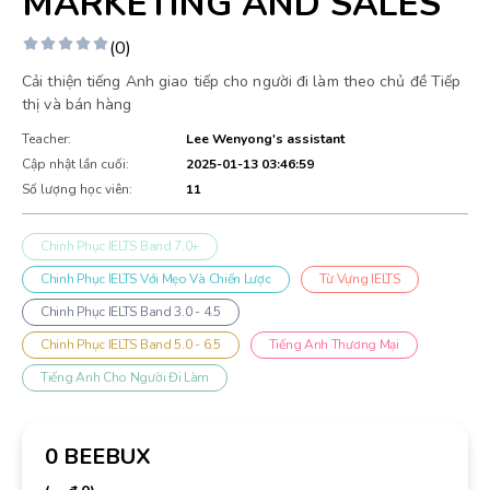
MARKETING AND SALES
(0)
Cải thiện tiếng Anh giao tiếp cho người đi làm theo chủ đề Tiếp
thị và bán hàng
Teacher:
Lee Wenyong's assistant
Cập nhật lần cuối:
2025-01-13 03:46:59
Số lượng học viên:
11
Chinh Phục IELTS Band 7.0+
Chinh Phục IELTS Với Mẹo Và Chiến Lược
Từ Vựng IELTS
Chinh Phục IELTS Band 3.0 - 4.5
Chinh Phục IELTS Band 5.0 - 6.5
Tiếng Anh Thương Mại
Tiếng Anh Cho Người Đi Làm
0 BEEBUX