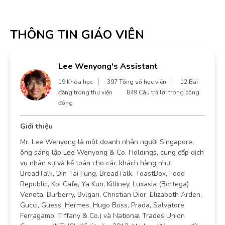
THÔNG TIN GIÁO VIÊN
Lee Wenyong's Assistant
19 Khóa học
397 Tổng số học viên
12 Bài
đăng trong thư viện
849 Câu trả lời trong cộng
đồng
Giới thiệu
Mr. Lee Wenyong là một doanh nhân người Singapore,
ông sáng lập Lee Wenyong & Co. Holdings, cung cấp dịch
vụ nhân sự và kế toán cho các khách hàng như
BreadTalk, Din Tai Fung, BreadTalk, ToastBox, Food
Republic, Koi Cafe, Ya Kun, Killiney, Luxasia (Bottega)
Veneta, Burberry, Bvlgari, Christian Dior, Elizabeth Arden,
Gucci, Guess, Hermes, Hugo Boss, Prada, Salvatore
Ferragamo, Tiffany & Co.) và National Trades Union