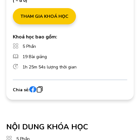
( ~ đ 0)
THAM GIA KHOÁ HỌC
Khoá học bao gồm:
5 Phần
19 Bài giảng
1h 25m 54s lượng thời gian
Chia sẻ:
NỘI DUNG KHÓA HỌC
5 Phần