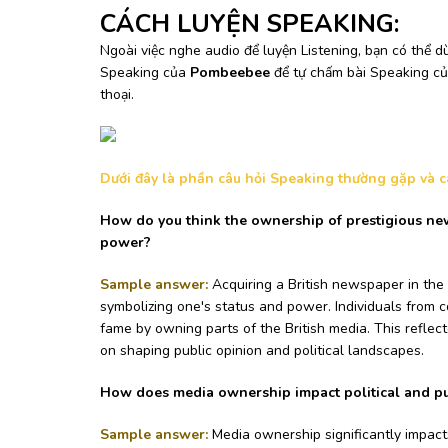
CÁCH LUYỆN SPEAKING:
Ngoài việc nghe audio để luyện Listening, bạn có thể
Speaking của
Pombeebee
để tự chấm bài Speaking c
thoại.
Dưới đây là phần câu hỏi Speaking thường gặp và các
How do you think the ownership of prestigious news
power?
Sample answer:
Acquiring a British newspaper in the
symbolizing one's status and power. Individuals from c
fame by owning parts of the British media. This reflect
on shaping public opinion and political landscapes.
How does media ownership impact political and pub
Sample answer:
Media ownership significantly impacts