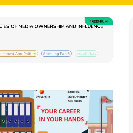
FREEMIUM
CIES OF MEDIA OWNERSHIP AND INFLUENCE
ernment And Politics
Speaking Part 3
Vocabulary