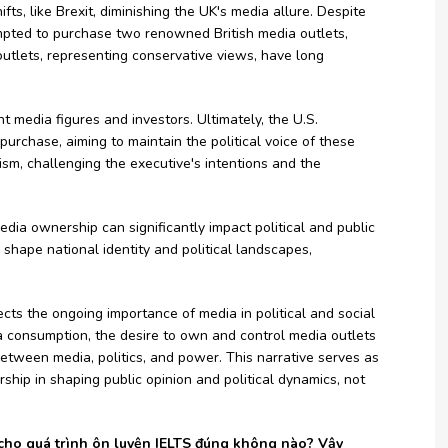
fts, like Brexit, diminishing the UK's media allure. Despite
empted to purchase two renowned British media outlets,
outlets, representing conservative views, have long
 media figures and investors. Ultimately, the U.S.
purchase, aiming to maintain the political voice of these
ism, challenging the executive's intentions and the
dia ownership can significantly impact political and public
 shape national identity and political landscapes,
cts the ongoing importance of media in political and social
a consumption, the desire to own and control media outlets
 between media, politics, and power. This narrative serves as
ship in shaping public opinion and political dynamics, not
ều cho quá trình ôn luyện IELTS đúng không nào? Vậy