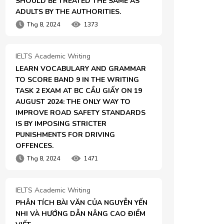
SHOULD BE TREATED THE SAME AS 
ADULTS BY THE AUTHORITIES.
Thg 8, 2024
1373
IELTS Academic Writing
LEARN VOCABULARY AND GRAMMAR 
TO SCORE BAND 9 IN THE WRITING 
TASK 2 EXAM AT BC CẦU GIẤY ON 19 
AUGUST 2024: THE ONLY WAY TO 
IMPROVE ROAD SAFETY STANDARDS 
IS BY IMPOSING STRICTER 
PUNISHMENTS FOR DRIVING 
OFFENCES.
Thg 8, 2024
1471
IELTS Academic Writing
PHÂN TÍCH BÀI VĂN CỦA NGUYỄN YẾN 
NHI VÀ HƯỚNG DẪN NÂNG CAO ĐIỂM 