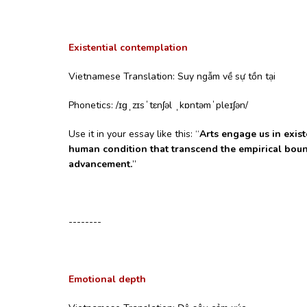
Existential contemplation
Vietnamese Translation: Suy ngẫm về sự tồn tại
Phonetics: /ɪɡˌzɪsˈtɛnʃəl ˌkɒntəmˈpleɪʃən/
Use it in your essay like this: “
Arts engage us in exist
human condition that transcend the empirical bound
advancement.
”
--------
Emotional depth