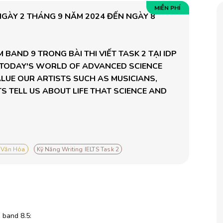
MIỄN PHÍ
 NGÀY 2 THÁNG 9 NĂM 2024 ĐẾN NGÀY 8 
BAND 9 TRONG BÀI THI VIẾT TASK 2 TẠI IDP 
N TODAY'S WORLD OF ADVANCED SCIENCE 
LUE OUR ARTISTS SUCH AS MUSICIANS, 
 TELL US ABOUT LIFE THAT SCIENCE AND 
 Văn Hóa
Kỹ Năng Writing IELTS Task 2
 band 8.5: