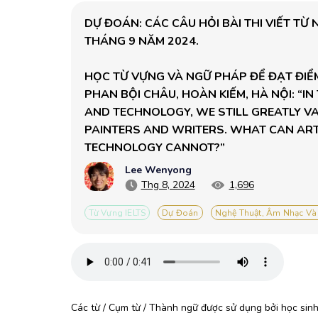
DỰ ĐOÁN: CÁC CÂU HỎI BÀI THI VIẾT TỪ
THÁNG 9 NĂM 2024.

HỌC TỪ VỰNG VÀ NGỮ PHÁP ĐỂ ĐẠT ĐIỂM 
PHAN BỘI CHÂU, HOÀN KIẾM, HÀ NỘI: “I
AND TECHNOLOGY, WE STILL GREATLY VA
PAINTERS AND WRITERS. WHAT CAN ARTS
TECHNOLOGY CANNOT?”
Lee Wenyong
Thg 8, 2024
1,696
Từ Vựng IELTS
Dự Đoán
Nghệ Thuật, Âm Nhạc Và
Các từ / Cụm từ / Thành ngữ được sử dụng bởi học sinh