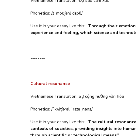
Vietnamese Translation: Độ sâu cảm xúc
Phonetics: /ɪˈmoʊʃənl dɛpθ/
Use it in your essay like this: “
Through their emotiona
experience and feeling, which science and technolog
--------
Cultural resonance
Vietnamese Translation: Sự cộng hưởng văn hóa
Phonetics: /ˈkʌltʃərəl ˈrɛzəˌnəns/
Use it in your essay like this: “
The cultural resonance o
contexts of societies, providing insights into hum
through scientific or technological means.”