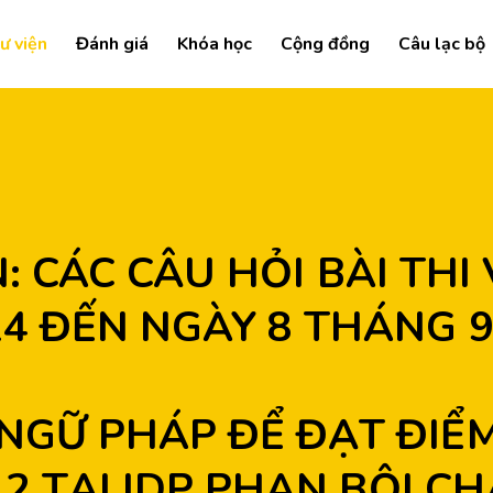
ư viện
Đánh giá
Khóa học
Cộng đồng
Câu lạc bộ
4 ĐẾN NGÀY 8 THÁNG 9 
NGỮ PHÁP ĐỂ ĐẠT ĐIỂ
 2 TẠI IDP PHAN BỘI C