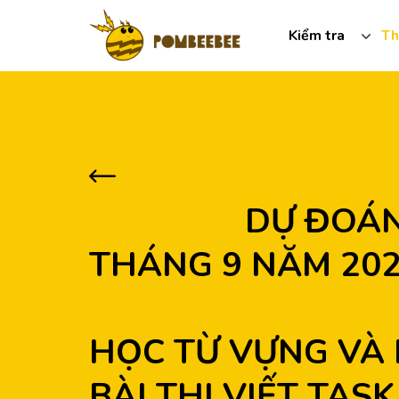
Kiểm tra
Th
            DỰ ĐOÁN: CÁC CÂU HỎI BÀI THI VIẾT TỪ NGÀY 2 
THÁNG 9 NĂM 202
HỌC TỪ VỰNG VÀ 
BÀI THI VIẾT TASK