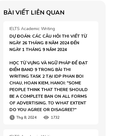
BÀI VIẾT LIÊN QUAN
IELTS Academic Writing
DỰ ĐOÁN: CÁC CÂU HỎI THI VIẾT TỪ 
NGÀY 26 THÁNG 8 NĂM 2024 ĐẾN 
NGÀY 1 THÁNG 9 NĂM 2024

HỌC TỪ VỰNG VÀ NGỮ PHÁP ĐỂ ĐẠT 
ĐIỂM BAND 9 TRONG BÀI THI 
WRITING TASK 2 TẠI IDP PHAN BOI 
CHAU, HOAN KIEM, HANOI: "SOME 
PEOPLE THINK THAT THERE SHOULD 
BE A COMPLETE BAN ON ALL FORMS 
OF ADVERTISING. TO WHAT EXTENT 
DO YOU AGREE OR DISAGREE?"
Thg 8, 2024
1732